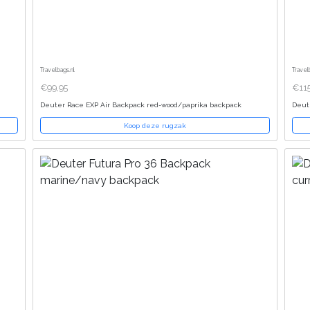
Travelbags.nl
Travel
€99,95
€11
Deuter Race EXP Air Backpack red-wood/paprika backpack
Deut
Koop deze rugzak