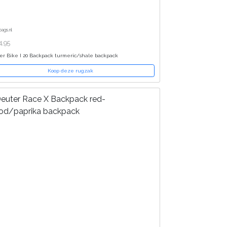
bags.nl
,95
er Bike I 20 Backpack turmeric/shale backpack
Koop deze rugzak