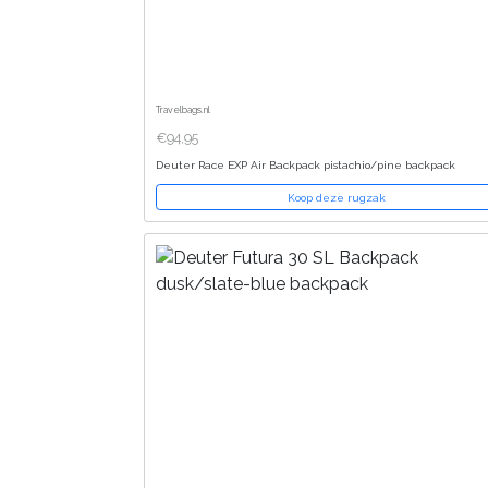
Travelbags.nl
€94,95
Deuter Race EXP Air Backpack pistachio/pine backpack
Koop deze rugzak