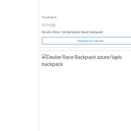
Travelbags.nl
€104,95
Deuter Bike I 20 Backpack black backpack
Koop deze rugzak