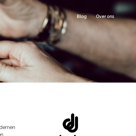
Blog
Over ons
 ademen
en