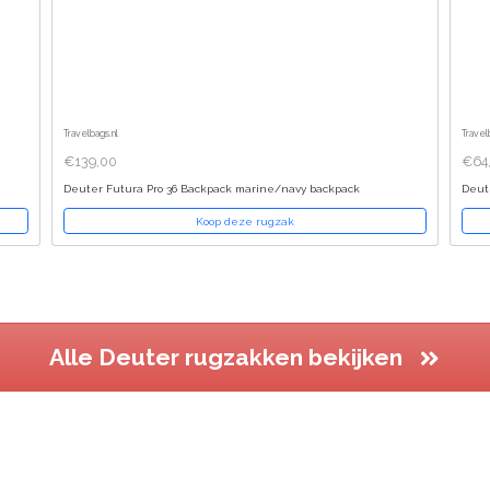
Travelbags.nl
Travel
€139,00
€64
Deuter Futura Pro 36 Backpack marine/navy backpack
Deut
Koop deze rugzak
Alle Deuter rugzakken bekijken