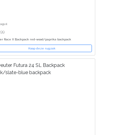
bags.nl
,99
er Race X Backpack red-wood/paprika backpack
Koop deze rugzak