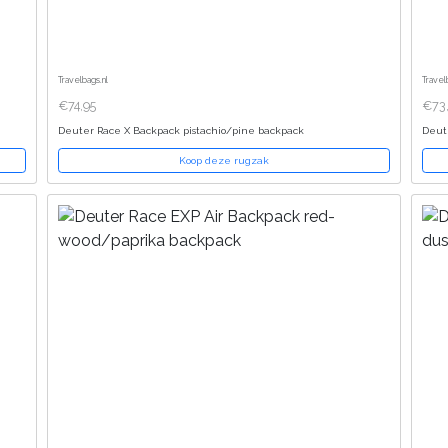
Travelbags.nl
Travel
€74,95
€73
Deuter Race X Backpack pistachio/pine backpack
Deut
Koop deze rugzak