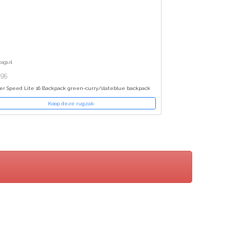
bags.nl
,95
er Speed Lite 16 Backpack green-curry/slateblue backpack
Koop deze rugzak