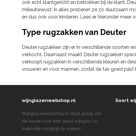
ook echt klantgericht en betrokken bij de klant. De
milieubewust: in alles proberen ze zo duurzaam moge
en dus ook voor kinderen. Lees er hieronder meer o
Type rugzakken van Deuter
Deuter rugzakken zijn er in verschillende soorten 
verkocht. Daarnaast maakt Deuter rugzakken specia
verkoopt rugzakken in verschillende kleuren en desi
vrouwen en voor mannen, zodat de tas goed past bi
wijnglazenwebshop.nl
Soort wi
Wijnglazenwebshop.nl helpt graag om
de keuze voor een goed wijnglas zo
makkelijk mogelijk te maken.