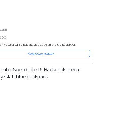
bags.nl
5,00
er Futura 24 SL Backpack dusk/slate-blue backpack
Koop deze rugzak