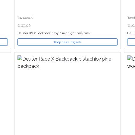
Travelbags.nl
Travel
€69,00
€104
Deuter XV 2 Backpack navy / midnight backpack
Deut
Koop deze rugzak