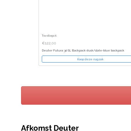
Travelbags.nl
€122,00
Deuter Futura 30 SL Backpack dusk/slate-blue backpack
Koop deze rugzak
Afkomst Deuter