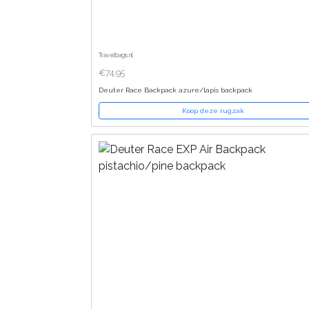
Travelbags.nl
€74,95
Deuter Race Backpack azure/lapis backpack
Koop deze rugzak